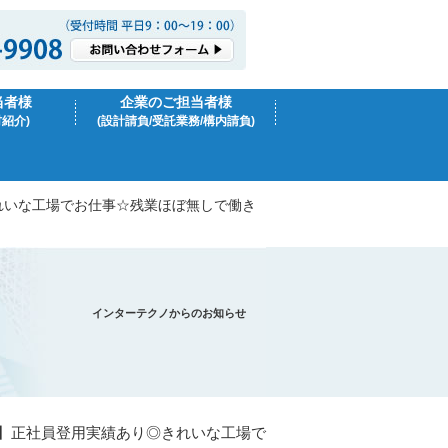
当者様
企業のご担当者様
材紹介)
(設計請負/受託業務/構内請負)
れいな工場でお仕事☆残業ほぼ無しで働き
インターテクノからのお知らせ
】正社員登用実績あり◎きれいな工場で