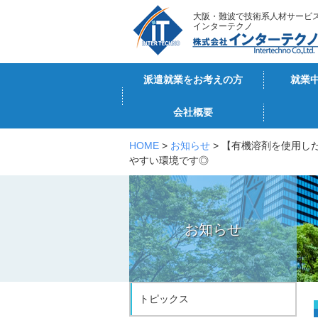
大阪・難波で技術系人材サービ
インターテクノ
派遣就業をお考えの方
就業
会社概要
HOME
>
お知らせ
> 【有機溶剤を使用し
やすい環境です◎
お知らせ
トピックス