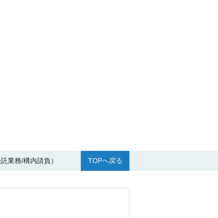
託業務/構内請負）
TOPへ戻る