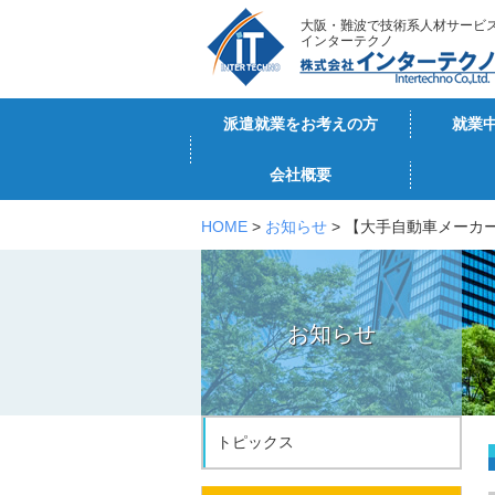
大阪・難波で技術系人材サービ
インターテクノ
派遣就業をお考えの方
就業
会社概要
HOME
>
お知らせ
> 【大手自動車メーカ
お知らせ
トピックス