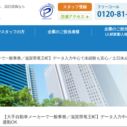
ス、設計請負なら
スタッフ登録
企業のご担
中スタッフの方
企業のご担当者様
(人材派遣/人
ーで一般事務／滋賀県竜王町】データ入力中心で未経験も安心／土日休み
【大手自動車メーカーで一般事務／滋賀県竜王町】データ入力中
通勤OK