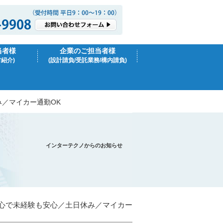
当者様
企業のご担当者様
材紹介)
(設計請負/受託業務/構内請負)
／マイカー通勤OK
インターテクノからのお知らせ
心で未経験も安心／土日休み／マイカー