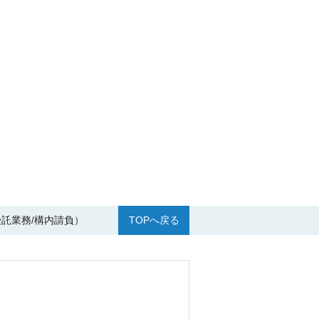
託業務/構内請負）
TOPへ戻る