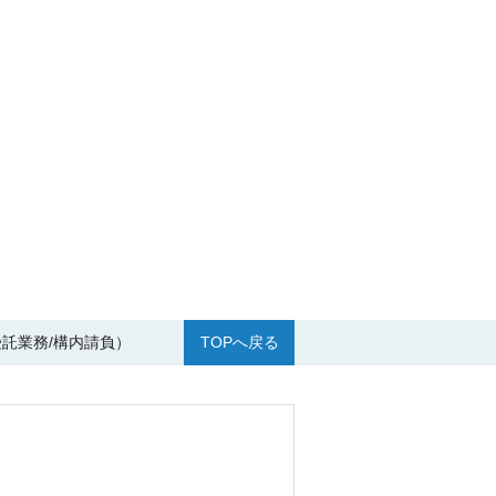
託業務/構内請負）
TOPへ戻る